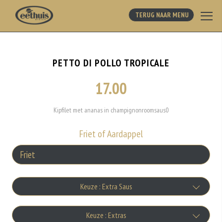
TERUG NAAR MENU
PETTO DI POLLO TROPICALE
17.00
Kipfilet met ananas in champignonroomsaus0
Friet of Aardappel
Keuze : Extra Saus
Bakje Knoflooksaus
Keuze : Extras