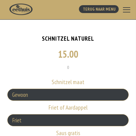
TERUG NAAR MENU
SCHNITZEL NATUREL
15.00
0
Schnitzel maat
Friet of Aardappel
Saus gratis