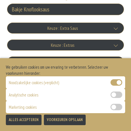
Keuze : Extra Saus
Bakje Knoflooksaus
Keuze : Extras
+€0.75
Extra vlees
Allergenen informatie
Bakje Uiensaus
We gebruiken cookies om uw ervaring te verbeteren. Selecteer uw
+€2.50
voorkeuren hieronder:
+€0.75
Geen aangegeven allergenen.
Extra salade
Bakje Whiskeysaus
Noodzakelijke cookies (verplicht)
+€1.00
Analytische cookies
+€0.75
Pita broodje
Bakje Sambal
Marketing cookies
+€1.00
+€0.75
Extra kaas
ALLES ACCEPTEREN
VOORKEUREN OPSLAAN
Bakje Curry
TOEVOEGEN