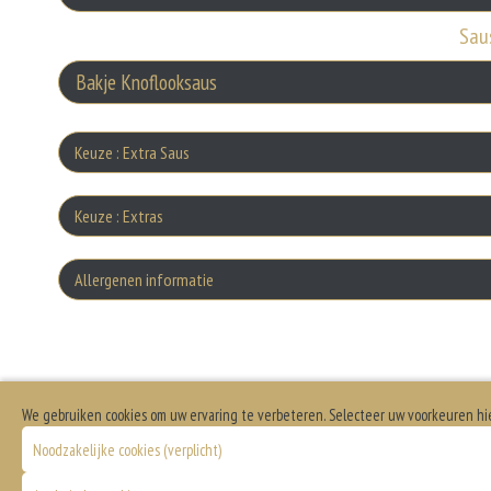
Sau
Keuze : Extra Saus
Bakje 
Keuze : Extras
Ex
Allergenen informatie
Bakj
Ext
Eieren worden verwerkt in heel veel producten. Kippeneieren zijn de meest ge
Bakje
Zuivel past in een gezonde voeding. Koemelk-allergie is echter de meest voo
We gebruiken cookies om uw ervaring te verbeteren. Selecteer uw voorkeuren hi
Pit
Bak
Noodzakelijke cookies (verplicht)