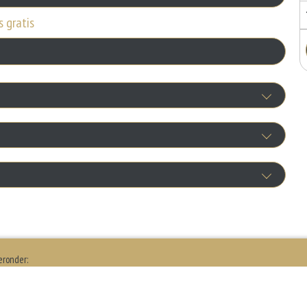
s gratis
Knoflooksaus
+€0.75
tra vlees
e Uiensaus
+€2.50
+€0.75
ra salade
bruikte soorten eieren. Kippenei-eiwit kan hierbij allergische reacties veroorzaken.
 Whiskeysaus
+€1.00
rkomende voedselallergie.
+€0.75
eronder:
a broodje
je Sambal
+€1.00
+€0.75