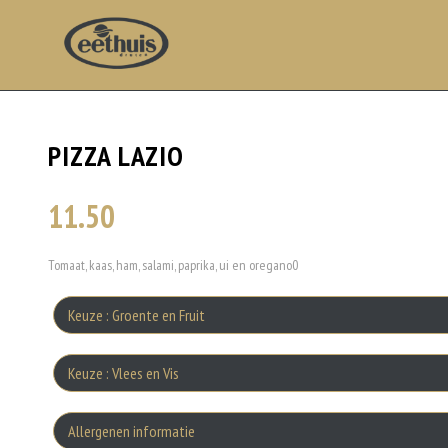
PIZZA LAZIO
11.50
Tomaat, kaas, ham, salami, paprika, ui en oregano0
Keuze : Groente en Fruit
Keuze : Vlees en Vis
Allergenen informatie
R