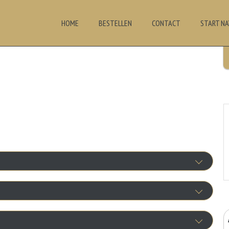
HOME
BESTELLEN
CONTACT
START NA
Uien
+€1.00
Ham
ode Uien