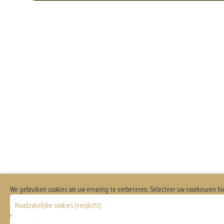
Gluten is een eiwit dat van nature voorkomt in bepaalde granen. Voorbeelden
Cha
elasticiteit aan de producten die van het meel gemaakt worden. Hoe meer gl
Eieren worden verwerkt in heel veel producten. Kippeneieren zijn de meest ge
Dit product is halal
Ar
S
T
Spaa
We gebruiken cookies om uw ervaring te verbeteren. Selecteer uw voorkeuren hi
Ka
Noodzakelijke cookies (verplicht)
K