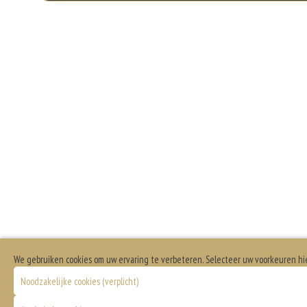
Ext
Dit product is halal
Bakje
Dit product bevat rundvlees
Pit
Bak
Ex
Ba
Extra paprik
Bakj
Zon
Bakj
We gebruiken cookies om uw ervaring te verbeteren. Selecteer uw voorkeuren hi
Noodzakelijke cookies (verplicht)