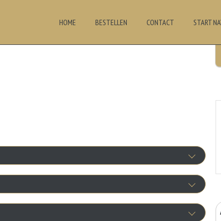
HOME
BESTELLEN
CONTACT
START NA
Knoflooksaus
+€0.75
tra vlees
e Uiensaus