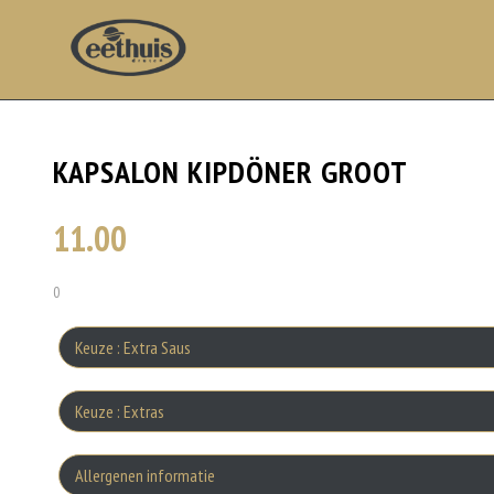
KAPSALON KIPDÖNER GROOT
11.00
0
Keuze : Extra Saus
Bakje 
Keuze : Extras
Ex
Allergenen informatie
Bakj