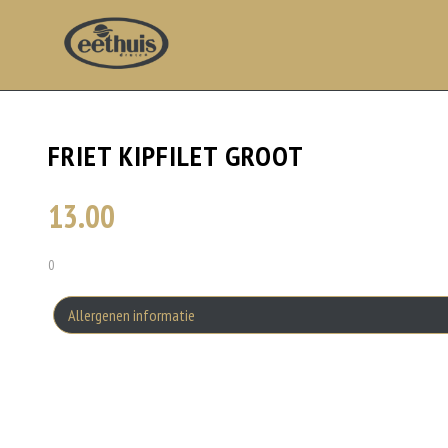
FRIET KIPFILET GROOT
13.00
0
Allergenen informatie
Dit product is halal
Dit product bevat gevogelte