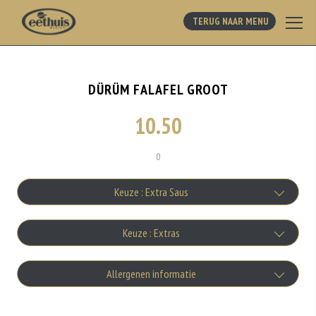
TERUG NAAR MENU
DÜRÜM FALAFEL GROOT
10.50
0
Keuze : Extra Saus
Bakje Knoflooksaus
Keuze : Extras
+€0.75
Extra vlees
Allergenen informatie
Bakje Uiensaus
+€2.50
+€0.75