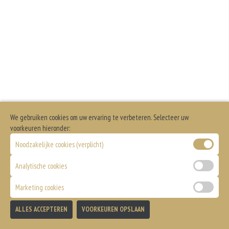
Extra salade
Dit product is halal
Bakje Whiskeysaus
+€1.00
Dit is een vegetarisch gerecht.
+€0.75
Pita broodje
Bakje Sambal
+€1.00
+€0.75
Extra kaas
Bakje Curry
+€1.50
+€0.75
Extra paprika, ui, champignons
Bakje Mayonaise
We gebruiken cookies om uw ervaring te verbeteren. Selecteer uw
+€2.50
voorkeuren hieronder:
+€0.75
Zonder salade
Bakje Satesaus
Noodzakelijke cookies (verplicht)
+€0.00
+€0.75
Analytische cookies
Marketing cookies
ALLES ACCEPTEREN
VOORKEUREN OPSLAAN
TOEVOEGEN