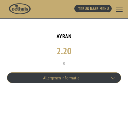
TERUG NAAR MENU
AYRAN
2.20
0
Allergenen informatie
Geen aangegeven allergenen.