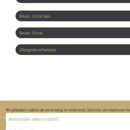
Keuze : Extra Saus
Bakje 
Keuze : Extras
Ex
Allergenen informatie
Bakj
Ext
Dit product bevat varkensvlees
Bakje
Pit
Bak
Ex
Ba
We gebruiken cookies om uw ervaring te verbeteren. Selecteer uw voorkeuren hi
Noodzakelijke cookies (verplicht)
Extra paprik
Bakj