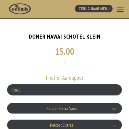
TERUG NAAR MENU
DÖNER HAWAÏ SCHOTEL KLEIN
15.00
0
Friet of Aardappel
Keuze : Extra Saus
Bakje Knoflooksaus
Keuze : Extras