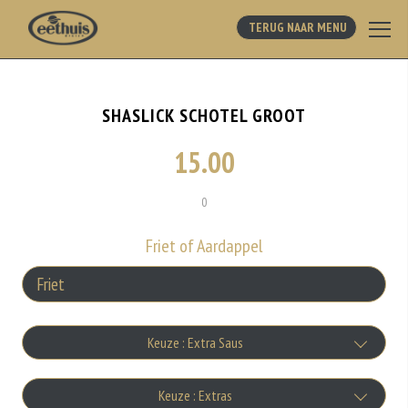
TERUG NAAR MENU
SHASLICK SCHOTEL GROOT
15.00
0
Friet of Aardappel
Keuze : Extra Saus
Bakje Knoflooksaus
Keuze : Extras