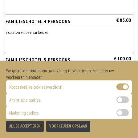
€ 85.00
FAMILIESCHOTEL 4 PERSOONS
7 soorten vlees naar keuze
€ 100.00
FAMILIESCHOTEL 5 PERSOONS
We gebruiken cookies om uw ervaring te verbeteren. Selecteer uw
7 soorten vlees naar keuze
voorkeuren hieronder:
Noodzakelijke cookies (verplicht)
Analytische cookies
Spareribs
Marketing cookies
0
Geserveerd met friet of aadrappelschijfjes, salade en saus naar keuze
€ 0,00
ALLES ACCEPTEREN
VOORKEUREN OPSLAAN