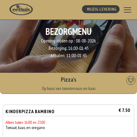
WIJZIG LEVERING
BEZORGMENU
Openingstijden op :
08-08-2026
Bezorging:
16:00-01:45
Afhalen:
11:00-01:45
Pizza's
Op basis van tomatensaus en kaas
€ 7.50
KINDERPIZZA BAMBINO
Alleen tussen 16:00 en 23:00
Tomaat, kaas, en oregano