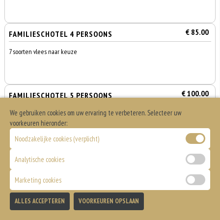
€ 85.00
FAMILIESCHOTEL 4 PERSOONS
7 soorten vlees naar keuze
€ 100.00
FAMILIESCHOTEL 5 PERSOONS
We gebruiken cookies om uw ervaring te verbeteren. Selecteer uw
7 soorten vlees naar keuze
voorkeuren hieronder:
Noodzakelijke cookies (verplicht)
Analytische cookies
Spareribs
Marketing cookies
0
Geserveerd met friet of aadrappelschijfjes, salade en saus naar keuze
€ 0,00
ALLES ACCEPTEREN
VOORKEUREN OPSLAAN