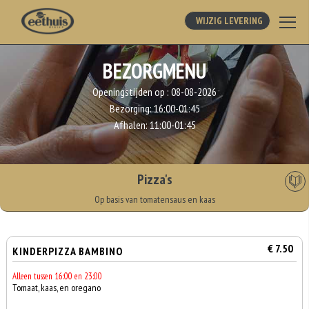
WIJZIG LEVERING
BEZORGMENU
Openingstijden op :
08-08-2026
Bezorging:
16:00-01:45
Afhalen:
11:00-01:45
Pizza's
Op basis van tomatensaus en kaas
€ 7.50
KINDERPIZZA BAMBINO
Alleen tussen 16:00 en 23:00
Tomaat, kaas, en oregano